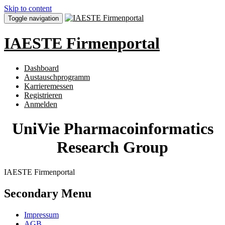
Skip to content
Toggle navigation
IAESTE Firmenportal
Dashboard
Austauschprogramm
Karrieremessen
Registrieren
Anmelden
UniVie Pharmacoinformatics
Research Group
IAESTE Firmenportal
Secondary Menu
Impressum
AGB