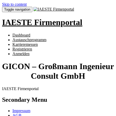
Skip to content
Toggle navigation
IAESTE Firmenportal
Dashboard
Austauschprogramm
Karrieremessen
Registrieren
Anmelden
GICON – Großmann Ingenieur
Consult GmbH
IAESTE Firmenportal
Secondary Menu
Impressum
AGB