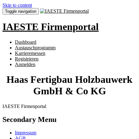
Skip to content
Toggle navigation
IAESTE Firmenportal
Dashboard
Austauschprogramm
Karrieremessen
Registrieren
Anmelden
Haas Fertigbau Holzbauwerk
GmbH & Co KG
IAESTE Firmenportal
Secondary Menu
Impressum
AGB