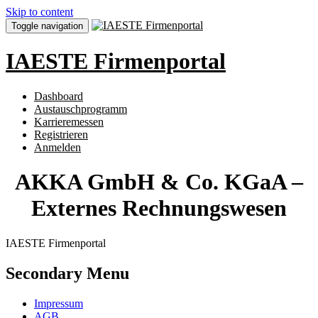
Skip to content
Toggle navigation
IAESTE Firmenportal
Dashboard
Austauschprogramm
Karrieremessen
Registrieren
Anmelden
AKKA GmbH & Co. KGaA –
Externes Rechnungswesen
IAESTE Firmenportal
Secondary Menu
Impressum
AGB