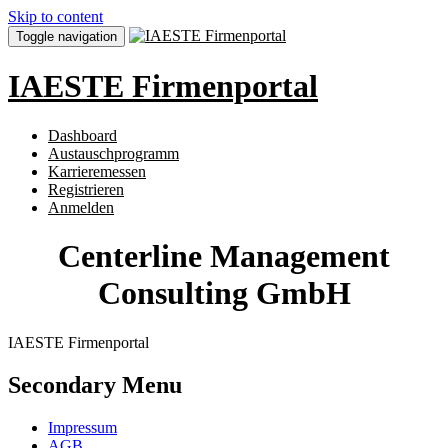
Skip to content
Toggle navigation
IAESTE Firmenportal
Dashboard
Austauschprogramm
Karrieremessen
Registrieren
Anmelden
Centerline Management
Consulting GmbH
IAESTE Firmenportal
Secondary Menu
Impressum
AGB