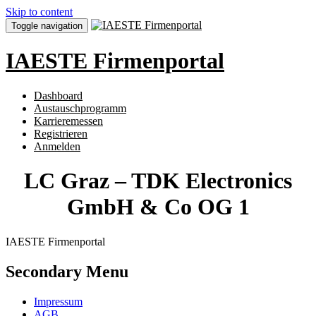
Skip to content
Toggle navigation
IAESTE Firmenportal
Dashboard
Austauschprogramm
Karrieremessen
Registrieren
Anmelden
LC Graz – TDK Electronics
GmbH & Co OG 1
IAESTE Firmenportal
Secondary Menu
Impressum
AGB